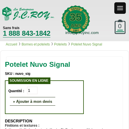
35
0
Sans frais
1 888 843-1842
info@jcroyinc.com
Accueil
Bornes et potelets
Potelets
Potelet Nuvo Signal
Potelet Nuvo Signal
SKU : nuvo_sig
SOUMISSION EN LIGNE
Quantité :
» Ajouter à mon devis
DESCRIPTION
Finitions et textures :