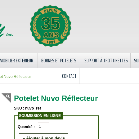
35
MOBILIER EXTÉRIEUR
BORNES ET POTELETS
SUPPORT À TROTTINETTES
SU
CONTACT
et Nuvo Réflecteur
Potelet Nuvo Réflecteur
SKU : nuvo_ref
SOUMISSION EN LIGNE
Quantité :
» Ajouter à mon devis