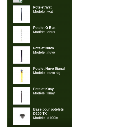
Potelet Wat
Modèle : wat
Potelet O-Bus
Modèle : obus
Potelet Nuvo
Modèle : nuvo
Potelet Nuvo Signal
Modèle : nuvo sig
Potelet Kuay
Modèle : kuay
Base pour potelets
D100 TX
Modèle : d100tx