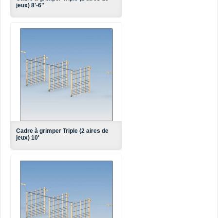
jeux) 8'-6"
Cadre à grimper Triple (2 aires de
jeux) 10'