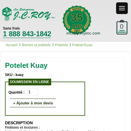
35
0
Sans frais
1 888 843-1842
info@jcroyinc.com
Accueil
Bornes et potelets
Potelets
Potelet Kuay
Potelet Kuay
SKU : kuay
SOUMISSION EN LIGNE
Quantité :
» Ajouter à mon devis
DESCRIPTION
Finitions et textures :