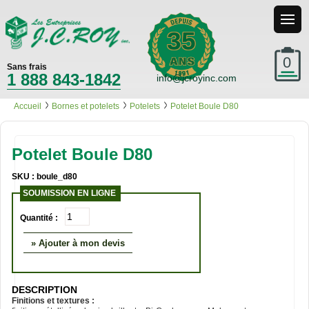
35
0
Sans frais
1 888 843-1842
info@jcroyinc.com
Accueil
Bornes et potelets
Potelets
Potelet Boule D80
Potelet Boule D80
SKU : boule_d80
SOUMISSION EN LIGNE
Quantité :
» Ajouter à mon devis
DESCRIPTION
Finitions et textures :