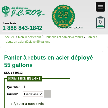
35
0
Sans frais
1 888 843-1842
info@jcroyinc.com
Accueil
Mobilier extérieur
Poubelles et paniers à rebuts
Panier à
rebuts en acier déployé 55 gallons
Panier à rebuts en acier déployé
55 gallons
SKU : 540112
SOUMISSION EN LIGNE
Quantité :
Couleur :
» Ajouter à mon devis