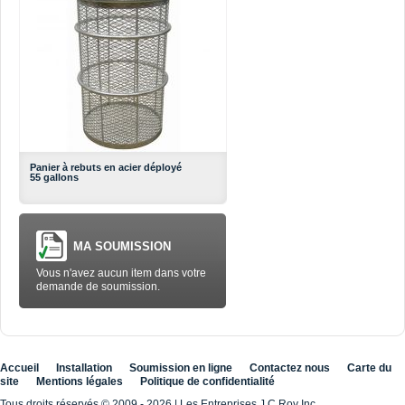
Panier à rebuts en acier déployé
55 gallons
MA SOUMISSION
Vous n'avez aucun item dans votre
demande de soumission.
Accueil
Installation
Soumission en ligne
Contactez nous
Carte du
site
Mentions légales
Politique de confidentialité
Tous droits réservés © 2009 - 2026
|
Les Entreprises J.C.Roy Inc.