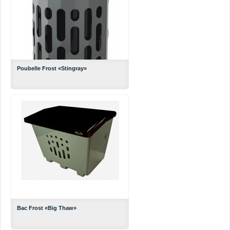
POUBELLE POUR LIEUS PUB
Poubelle Frost «Stingray»
Lamelles en plastique 100%
Capacité de 28 gal. US
Bac Frost «Big Thaw»