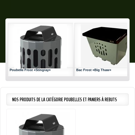
BAC FROST «BIG T
Bac d'entretient pour sabl
Poubelle Frost «Stingray»
Bac Frost «Big Thaw»
Construction complète 
Acier laminé
Revêtement de p
Capacité 234 litres (51 
Finition revêtement en poudre de p
NOS PRODUITS DE LA CATÉGORIE POUBELLES ET PANIERS À REBUTS