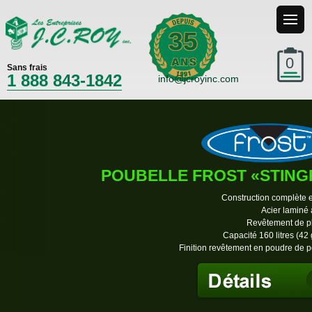
35
0
Sans frais
1 888 843-1842
info@jcroyinc.com
POUBELLE FROST «STING
Construction complète 
Acier laminé
Revêtement de p
Capacité 160 litres (42 
Finition revêtement en poudre de p