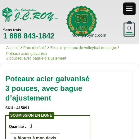
35
0
Sans frais
1 888 843-1842
info@jcroyinc.com
Accueil
Parc récréatif
Filets et poteaux de volleyball de plage
Poteaux acier galvanisé
3 pouces, avec bague d’ajustement
Poteaux acier galvanisé
3 pouces, avec bague
d’ajustement
SKU : 415091
SOUMISSION EN LIGNE
Quantité :
» Ajouter à mon devis