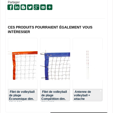
Partager
CES PRODUITS POURRAIENT ÉGALEMENT VOUS
INTÉRESSER
Filet de volleyball
Filet de volleyball
Antenne de
de plage
de plage
volleyball +
Économique dim.
Compétition dim.
attache
32' X 39"
32' X 39"