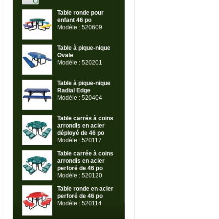
Table ronde pour
enfant 46 po
Modèle : 520609
Table à pique-nique
Ovale
Modèle : 520201
Table à pique-nique
Radial Edge
Modèle : 520404
Table carrés à coins
arrondis en acier
déployé de 46 po
Modèle : 520117
Table carrée à coins
arrondis en acier
perforé de 46 po
Modèle : 520120
Table ronde en acier
perforé de 46 po
Modèle : 520114