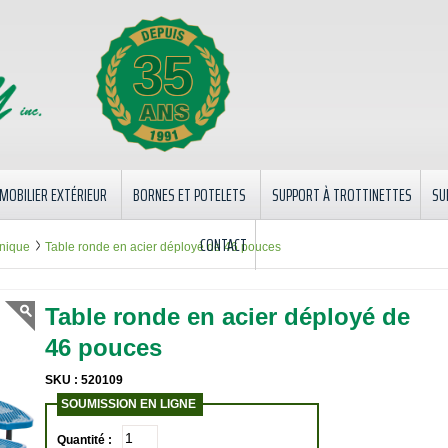
35
MOBILIER EXTÉRIEUR
BORNES ET POTELETS
SUPPORT À TROTTINETTES
SU
CONTACT
 nique
Table ronde en acier déployé de 46 pouces
Table ronde en acier déployé de
46 pouces
SKU : 520109
SOUMISSION EN LIGNE
Quantité :