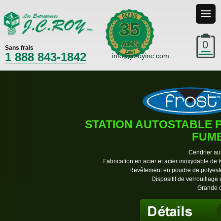
35
0
Sans frais
1 888 843-1842
info@jcroyinc.com
STATION AUTOSTABLE 
FUM
Cendrier au
Fabrication en acier et acier inoxydable de 
Revêtement en poudre de polyest
Dispositif de verrouillage 
Grande c