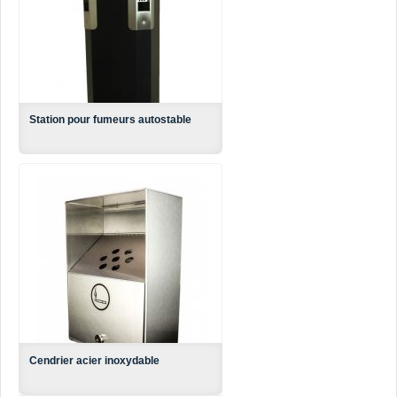
CENDRIERS
Aut
Cendrier de type «poteau» o
Station pour fumeurs autostable
Cendrier acier inoxydable