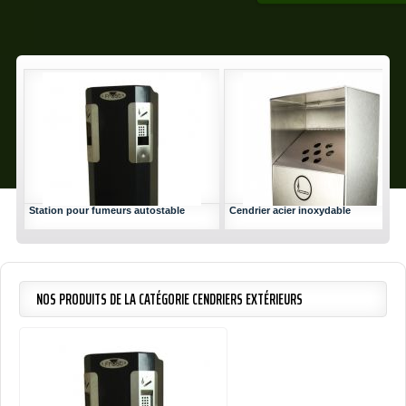
CENDRIER MURAL EN A
INOXYD
Station pour fumeurs autostable
Cendrier acier inoxydable
Cendrier en acier in
Fabrication en acier inoxydable 
Porte sécuritaire avec barru
Installatio
NOS PRODUITS DE LA CATÉGORIE CENDRIERS EXTÉRIEURS