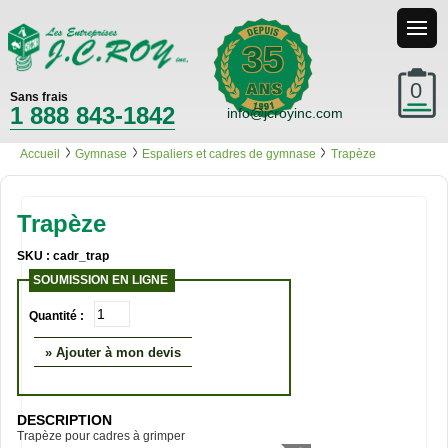
35
0
Sans frais
1 888 843-1842
info@jcroyinc.com
Accueil
Gymnase
Espaliers et cadres de gymnase
Trapèze
Trapèze
SKU : cadr_trap
SOUMISSION EN LIGNE
Quantité :
» Ajouter à mon devis
DESCRIPTION
Trapèze pour cadres à grimper