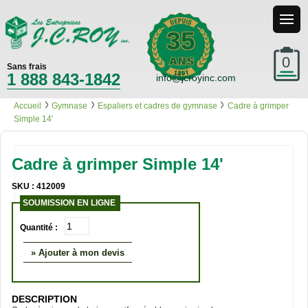
35
0
Sans frais
1 888 843-1842
info@jcroyinc.com
Accueil
Gymnase
Espaliers et cadres de gymnase
Cadre à grimper
Simple 14'
Cadre à grimper Simple 14'
SKU : 412009
SOUMISSION EN LIGNE
Quantité :
» Ajouter à mon devis
DESCRIPTION