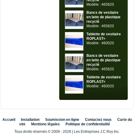
recyclé
Modèle : 465820
Bancs de vestiaire
en latte de plastique
recyclé
Modèle : 465820
Tablette de vestiaire
ROPLAST
®
Modèle : 460020
Bancs de vestiaire
en latte de plastique
recyclé
Modèle : 465820
Tablette de vestiaire
ROPLAST
®
Modèle : 460020
Accueil
Installation
Soumission en ligne
Contactez nous
Carte du
site
Mentions légales
Politique de confidentialité
Tous droits réservés © 2009 - 2026
|
Les Entreprises J.C.Roy Inc.