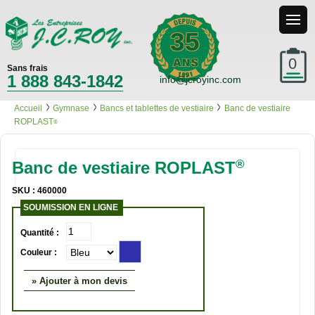
35
0
Sans frais
1 888 843-1842
info@jcroyinc.com
Accueil
Gymnase
Bancs et tablettes de vestiaire
Banc de vestiaire
ROPLAST
®
®
Banc de vestiaire ROPLAST
SKU : 460000
SOUMISSION EN LIGNE
Quantité :
Couleur :
» Ajouter à mon devis