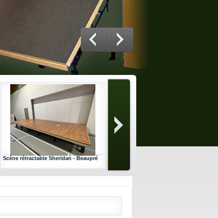
Scène rétractable Sheridan - Beaupré
Scène rétractable Sheridan -
Boischatel