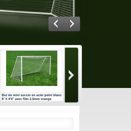
But de mini soccer en acier peint blanc
Filet pour but de mini soccer JUNIOR
8' X 4'6" avec filet 2.5mm orange
8' X 4'6" 3mm Orangé