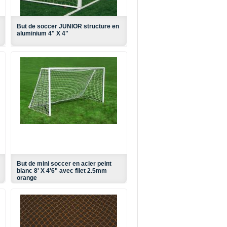
But de soccer JUNIOR structure en
aluminium 4" X 4"
But de mini soccer en acier peint
blanc 8' X 4'6" avec filet 2.5mm
orange