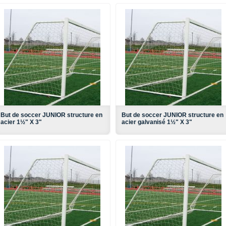
But de soccer JUNIOR structure en
But de soccer JUNIOR structure en
acier 1½" X 3"
acier galvanisé 1½" X 3"