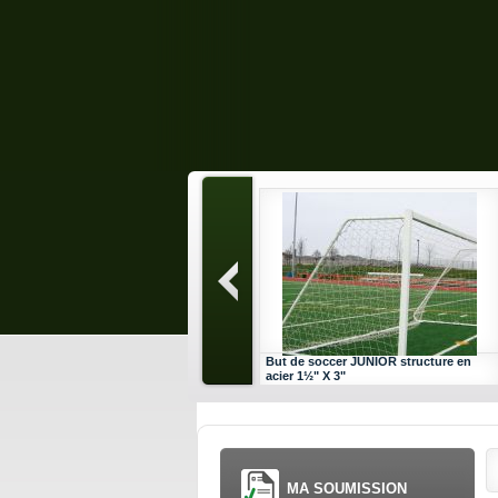
But de soccer JUNIOR structure en
acier 1½" X 3"
MA SOUMISSION